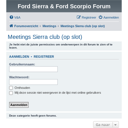
Ford Sierra & Ford Scorpio Forum
V&A
Registreer
Aanmelden
Forumoverzicht
Meetings
Meetings Sierra club (op slot)
Meetings Sierra club (op slot)
Je hebt niet de juiste permissies om onderwerpen in dit forum te zien of te
lezen.
AANMELDEN
•
REGISTREER
Gebruikersnaam:
Wachtwoord:
Onthouden
Mij deze sessie niet weergeven in de lijst met online gebruikers
Deze categorie heeft geen forums.
Ga naar