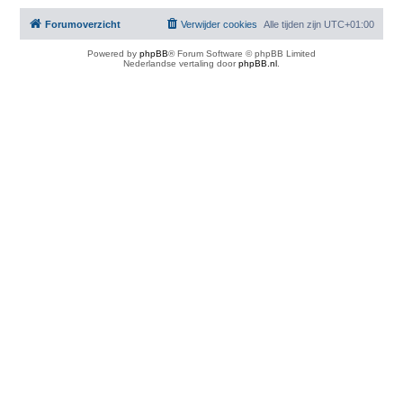
Forumoverzicht
Verwijder cookies
Alle tijden zijn
UTC+01:00
Powered by
phpBB
® Forum Software © phpBB Limited
Nederlandse vertaling door
phpBB.nl
.