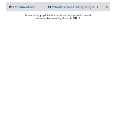
Forumoverzicht
Verwijder cookies
Alle tijden zijn
UTC+01:00
Powered by
phpBB
® Forum Software © phpBB Limited
Nederlandse vertaling door
phpBB.nl
.