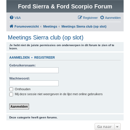
Ford Sierra & Ford Scorpio Forum
V&A
Registreer
Aanmelden
Forumoverzicht
Meetings
Meetings Sierra club (op slot)
Meetings Sierra club (op slot)
Je hebt niet de juiste permissies om onderwerpen in dit forum te zien of te
lezen.
AANMELDEN
•
REGISTREER
Gebruikersnaam:
Wachtwoord:
Onthouden
Mij deze sessie niet weergeven in de lijst met online gebruikers
Deze categorie heeft geen forums.
Ga naar