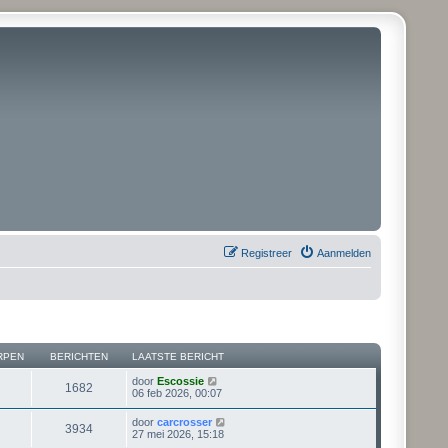
Registreer
Aanmelden
RPEN
BERICHTEN
LAATSTE BERICHT
B
door
Escossie
1682
e
06 feb 2026, 00:07
k
i
B
door
carcrosser
3934
j
e
27 mei 2026, 15:18
k
k