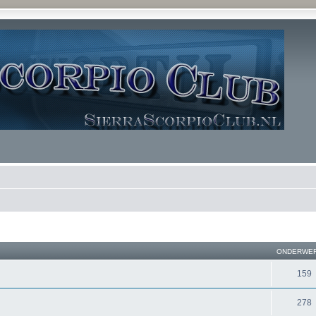
ONDERWE
159
278