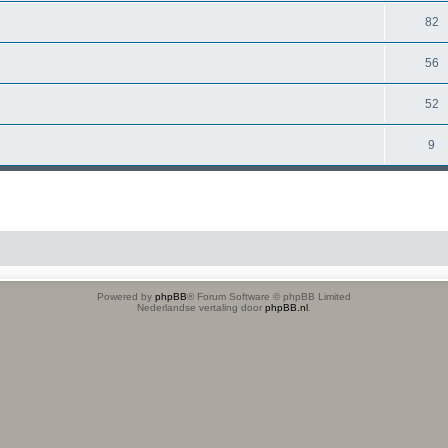
82
56
52
9
Powered by
phpBB
® Forum Software © phpBB Limited
Nederlandse vertaling door
phpBB.nl
.