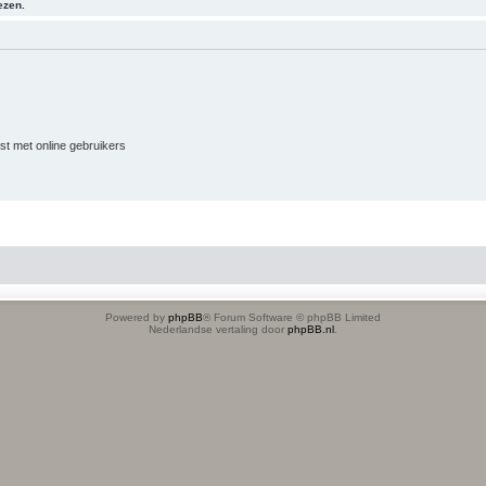
ezen.
jst met online gebruikers
Powered by
phpBB
® Forum Software © phpBB Limited
Nederlandse vertaling door
phpBB.nl
.