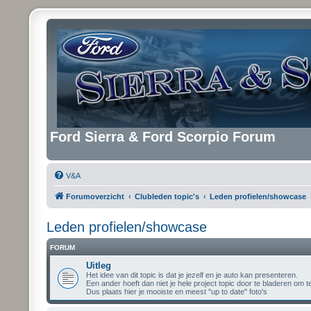
Ford Sierra & Ford Scorpio Forum
V&A
Forumoverzicht
Clubleden topic's
Leden profielen/showcase
Leden profielen/showcase
FORUM
Uitleg
Het idee van dit topic is dat je jezelf en je auto kan presenteren.
Een ander hoeft dan niet je hele project topic door te bladeren om te 
Dus plaats hier je mooiste en meest "up to date" foto's