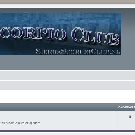
ONDERWE
0
zien hoe je auto er bij staat.