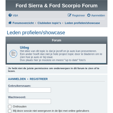
Ford Sierra & Ford Scorpio Forum
V&A
Registreer
Aanmelden
Forumoverzicht
Clubleden topic's
Leden profielen/showcase
Leden profielen/showcase
Forum
Uitleg
Het idee van dit topic is dat je jezelf en je auto kan presenteren.
Een ander hoeft dan niet je hele project topic door te bladeren om te
zien hoe je auto er bij staat.
Dus plaats hier je mooiste en meest "up to date" foto's
Je hebt niet de juiste permissies om onderwerpen in dit forum te zien of te
lezen.
AANMELDEN
•
REGISTREER
Gebruikersnaam:
Wachtwoord:
Onthouden
Mij deze sessie niet weergeven in de lijst met online gebruikers