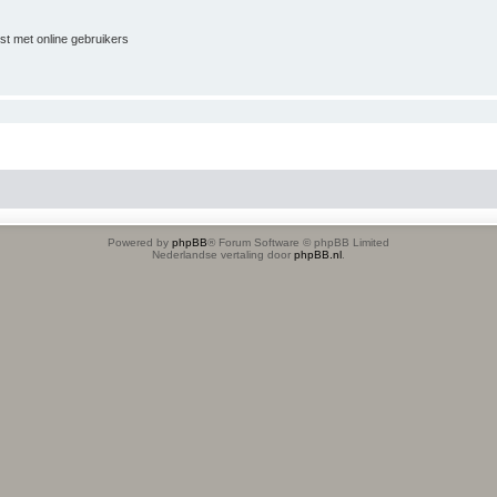
jst met online gebruikers
Powered by
phpBB
® Forum Software © phpBB Limited
Nederlandse vertaling door
phpBB.nl
.