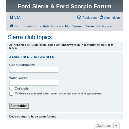
Ford Sierra & Ford Scorpio Forum
V&A
Registreer
Aanmelden
Forumoverzicht
Auto topics
Mijn Sierra
Sierra club topics
Sierra club topics
Je hebt niet de juiste permissies om onderwerpen in dit forum te zien of te
lezen.
AANMELDEN
•
REGISTREER
Gebruikersnaam:
Wachtwoord:
Onthouden
Mij deze sessie niet weergeven in de lijst met online gebruikers
Deze categorie heeft geen forums.
Ga naar