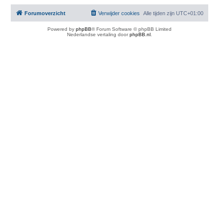
Forumoverzicht
Verwijder cookies
Alle tijden zijn
UTC+01:00
Powered by
phpBB
® Forum Software © phpBB Limited
Nederlandse vertaling door
phpBB.nl
.