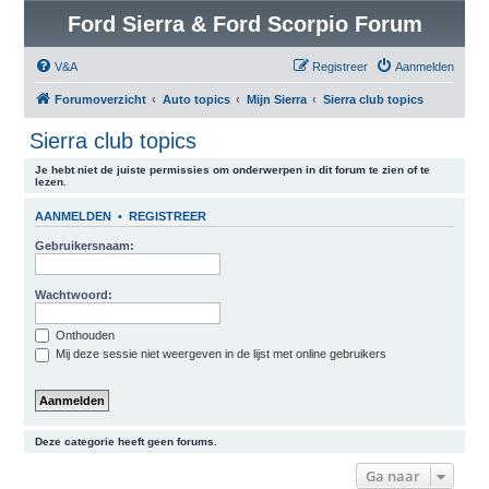
Ford Sierra & Ford Scorpio Forum
V&A
Registreer
Aanmelden
Forumoverzicht
Auto topics
Mijn Sierra
Sierra club topics
Sierra club topics
Je hebt niet de juiste permissies om onderwerpen in dit forum te zien of te
lezen.
AANMELDEN
•
REGISTREER
Gebruikersnaam:
Wachtwoord:
Onthouden
Mij deze sessie niet weergeven in de lijst met online gebruikers
Deze categorie heeft geen forums.
Ga naar