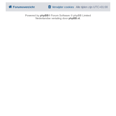
Forumoverzicht
Verwijder cookies
Alle tijden zijn
UTC+01:00
Powered by
phpBB
® Forum Software © phpBB Limited
Nederlandse vertaling door
phpBB.nl
.