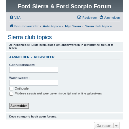
Ford Sierra & Ford Scorpio Forum
V&A
Registreer
Aanmelden
Forumoverzicht
Auto topics
Mijn Sierra
Sierra club topics
Sierra club topics
Je hebt niet de juiste permissies om onderwerpen in dit forum te zien of te
lezen.
AANMELDEN
•
REGISTREER
Gebruikersnaam:
Wachtwoord:
Onthouden
Mij deze sessie niet weergeven in de lijst met online gebruikers
Deze categorie heeft geen forums.
Ga naar