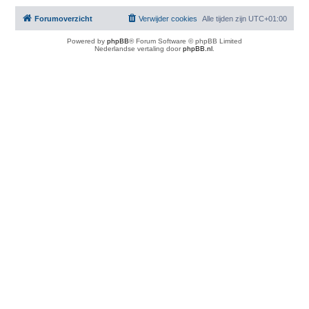
Forumoverzicht
Verwijder cookies
Alle tijden zijn
UTC+01:00
Powered by
phpBB
® Forum Software © phpBB Limited
Nederlandse vertaling door
phpBB.nl
.