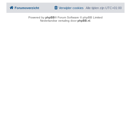
Forumoverzicht
Verwijder cookies
Alle tijden zijn
UTC+01:00
Powered by
phpBB
® Forum Software © phpBB Limited
Nederlandse vertaling door
phpBB.nl
.