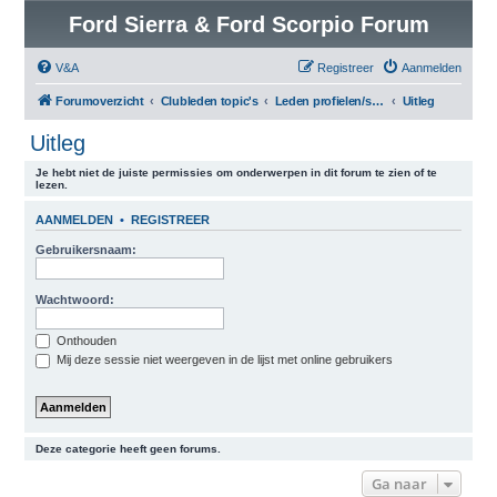
Ford Sierra & Ford Scorpio Forum
V&A
Registreer
Aanmelden
Forumoverzicht
Clubleden topic's
Leden profielen/showcase
Uitleg
Uitleg
Je hebt niet de juiste permissies om onderwerpen in dit forum te zien of te
lezen.
AANMELDEN
•
REGISTREER
Gebruikersnaam:
Wachtwoord:
Onthouden
Mij deze sessie niet weergeven in de lijst met online gebruikers
Deze categorie heeft geen forums.
Ga naar