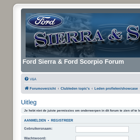
Ford Sierra & Ford Scorpio Forum
V&A
Forumoverzicht
Clubleden topic's
Leden profielen/showcase
Uitleg
Je hebt niet de juiste permissies om onderwerpen in dit forum te zien of te l
AANMELDEN
•
REGISTREER
Gebruikersnaam:
Wachtwoord: