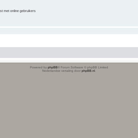
jst met online gebruikers
Powered by
phpBB
® Forum Software © phpBB Limited
Nederlandse vertaling door
phpBB.nl
.