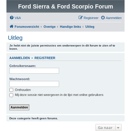
Ford Sierra & Ford Scorpio Forum
V&A
Registreer
Aanmelden
Forumoverzicht
Overige
Handige links
Uitleg
Uitleg
Je hebt niet de juiste permissies om onderwerpen in dit forum te zien of te
lezen.
AANMELDEN
•
REGISTREER
Gebruikersnaam:
Wachtwoord:
Onthouden
Mij deze sessie niet weergeven in de lijst met online gebruikers
Deze categorie heeft geen forums.
Ga naar