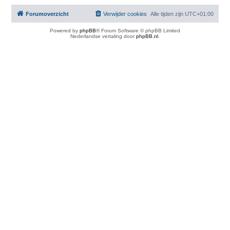
Forumoverzicht
Verwijder cookies
Alle tijden zijn
UTC+01:00
Powered by
phpBB
® Forum Software © phpBB Limited
Nederlandse vertaling door
phpBB.nl
.