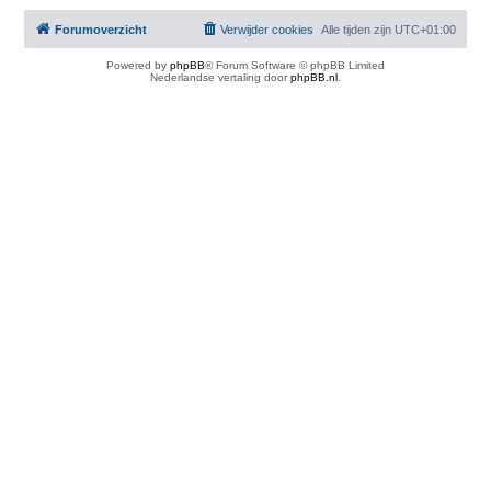
Forumoverzicht
Verwijder cookies
Alle tijden zijn
UTC+01:00
Powered by
phpBB
® Forum Software © phpBB Limited
Nederlandse vertaling door
phpBB.nl
.