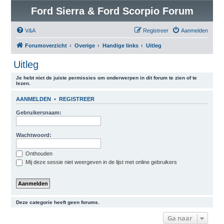
Ford Sierra & Ford Scorpio Forum
V&A
Registreer
Aanmelden
Forumoverzicht
Overige
Handige links
Uitleg
Uitleg
Je hebt niet de juiste permissies om onderwerpen in dit forum te zien of te
lezen.
AANMELDEN
•
REGISTREER
Gebruikersnaam:
Wachtwoord:
Onthouden
Mij deze sessie niet weergeven in de lijst met online gebruikers
Deze categorie heeft geen forums.
Ga naar