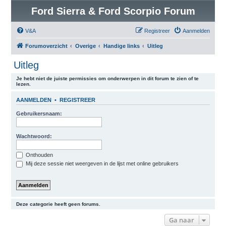
Ford Sierra & Ford Scorpio Forum
V&A
Registreer
Aanmelden
Forumoverzicht
Overige
Handige links
Uitleg
Uitleg
Je hebt niet de juiste permissies om onderwerpen in dit forum te zien of te
lezen.
AANMELDEN
•
REGISTREER
Gebruikersnaam:
Wachtwoord:
Onthouden
Mij deze sessie niet weergeven in de lijst met online gebruikers
Deze categorie heeft geen forums.
Ga naar