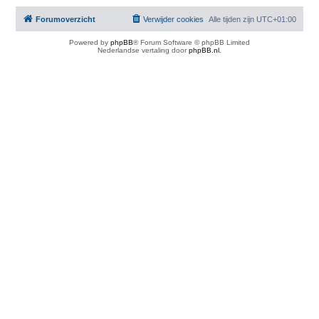
Forumoverzicht
Verwijder cookies
Alle tijden zijn
UTC+01:00
Powered by
phpBB
® Forum Software © phpBB Limited
Nederlandse vertaling door
phpBB.nl
.