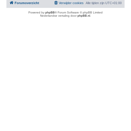
Forumoverzicht
Verwijder cookies
Alle tijden zijn
UTC+01:00
Powered by
phpBB
® Forum Software © phpBB Limited
Nederlandse vertaling door
phpBB.nl
.