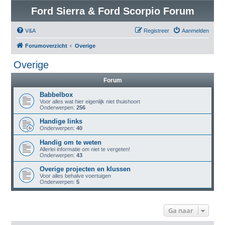
Ford Sierra & Ford Scorpio Forum
V&A
Registreer
Aanmelden
Forumoverzicht
Overige
Overige
Forum
Babbelbox
Voor alles wat hier eigenlijk niet thuishoort
Onderwerpen:
256
Handige links
Onderwerpen:
40
Handig om te weten
Allerlei informatie om niet te vergeten!
Onderwerpen:
43
Overige projecten en klussen
Voor alles behalve voertuigen
Onderwerpen:
5
Ga naar