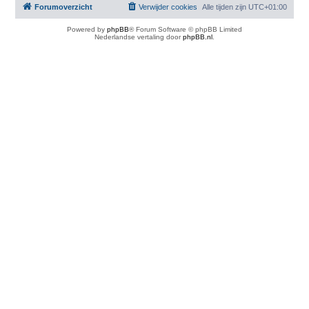
Forumoverzicht
Verwijder cookies
Alle tijden zijn
UTC+01:00
Powered by
phpBB
® Forum Software © phpBB Limited
Nederlandse vertaling door
phpBB.nl
.