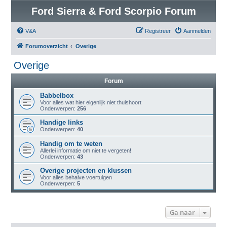
Ford Sierra & Ford Scorpio Forum
V&A
Registreer
Aanmelden
Forumoverzicht
Overige
Overige
Forum
Babbelbox
Voor alles wat hier eigenlijk niet thuishoort
Onderwerpen:
256
Handige links
Onderwerpen:
40
Handig om te weten
Allerlei informatie om niet te vergeten!
Onderwerpen:
43
Overige projecten en klussen
Voor alles behalve voertuigen
Onderwerpen:
5
Ga naar