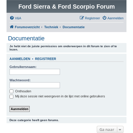
Ford Sierra & Ford Scorpio Forum
V&A
Registreer
Aanmelden
Forumoverzicht
Techniek
Documentatie
Documentatie
Je hebt niet de juiste permissies om onderwerpen in dit forum te zien of te
lezen.
AANMELDEN
•
REGISTREER
Gebruikersnaam:
Wachtwoord:
Onthouden
Mij deze sessie niet weergeven in de lijst met online gebruikers
Deze categorie heeft geen forums.
Ga naar