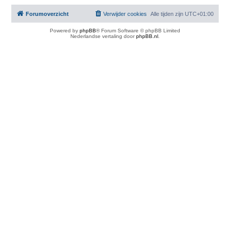
Forumoverzicht
Verwijder cookies
Alle tijden zijn
UTC+01:00
Powered by
phpBB
® Forum Software © phpBB Limited
Nederlandse vertaling door
phpBB.nl
.