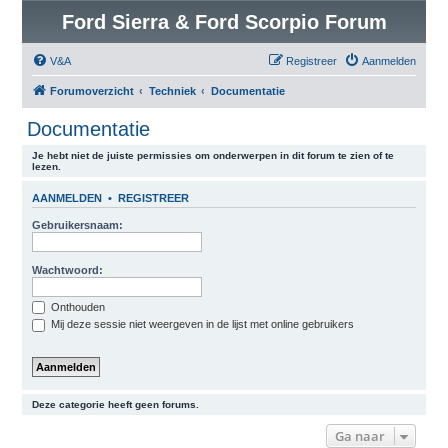
Ford Sierra & Ford Scorpio Forum
V&A
Registreer
Aanmelden
Forumoverzicht
Techniek
Documentatie
Documentatie
Je hebt niet de juiste permissies om onderwerpen in dit forum te zien of te
lezen.
AANMELDEN
•
REGISTREER
Gebruikersnaam:
Wachtwoord:
Onthouden
Mij deze sessie niet weergeven in de lijst met online gebruikers
Deze categorie heeft geen forums.
Ga naar