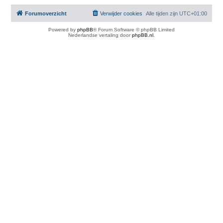
Forumoverzicht
Verwijder cookies
Alle tijden zijn
UTC+01:00
Powered by
phpBB
® Forum Software © phpBB Limited
Nederlandse vertaling door
phpBB.nl
.