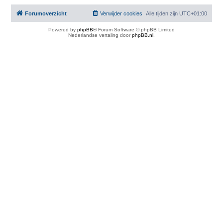
Forumoverzicht
Verwijder cookies
Alle tijden zijn
UTC+01:00
Powered by
phpBB
® Forum Software © phpBB Limited
Nederlandse vertaling door
phpBB.nl
.