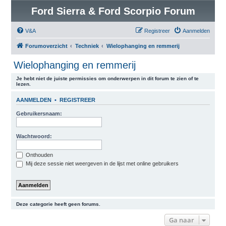
Ford Sierra & Ford Scorpio Forum
V&A
Registreer
Aanmelden
Forumoverzicht
Techniek
Wielophanging en remmerij
Wielophanging en remmerij
Je hebt niet de juiste permissies om onderwerpen in dit forum te zien of te
lezen.
AANMELDEN
•
REGISTREER
Gebruikersnaam:
Wachtwoord:
Onthouden
Mij deze sessie niet weergeven in de lijst met online gebruikers
Deze categorie heeft geen forums.
Ga naar