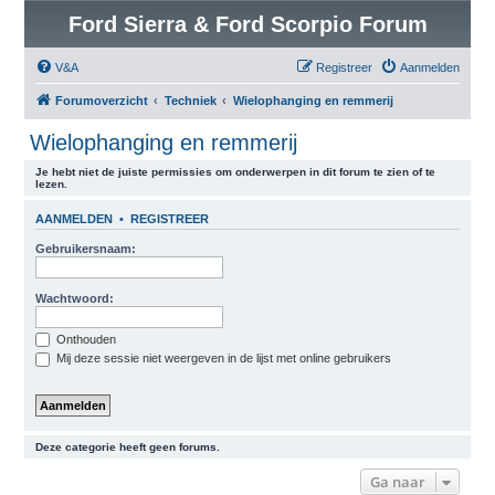
Ford Sierra & Ford Scorpio Forum
V&A
Registreer
Aanmelden
Forumoverzicht
Techniek
Wielophanging en remmerij
Wielophanging en remmerij
Je hebt niet de juiste permissies om onderwerpen in dit forum te zien of te
lezen.
AANMELDEN
•
REGISTREER
Gebruikersnaam:
Wachtwoord:
Onthouden
Mij deze sessie niet weergeven in de lijst met online gebruikers
Deze categorie heeft geen forums.
Ga naar