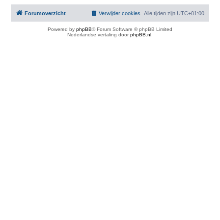
Forumoverzicht
Verwijder cookies
Alle tijden zijn
UTC+01:00
Powered by
phpBB
® Forum Software © phpBB Limited
Nederlandse vertaling door
phpBB.nl
.