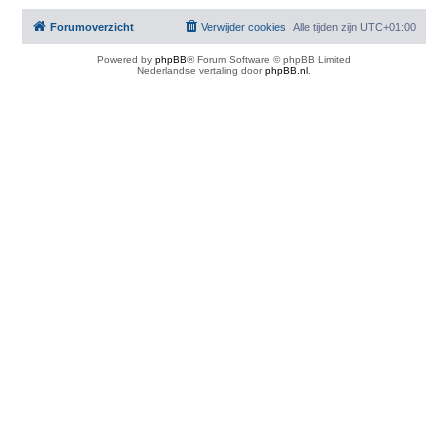
Forumoverzicht
Verwijder cookies
Alle tijden zijn
UTC+01:00
Powered by
phpBB
® Forum Software © phpBB Limited
Nederlandse vertaling door
phpBB.nl
.