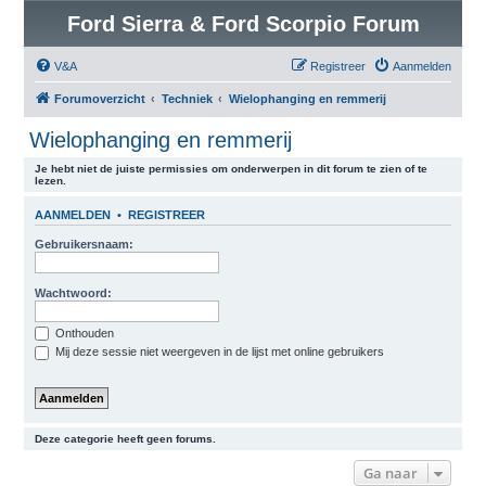
Ford Sierra & Ford Scorpio Forum
V&A
Registreer
Aanmelden
Forumoverzicht
Techniek
Wielophanging en remmerij
Wielophanging en remmerij
Je hebt niet de juiste permissies om onderwerpen in dit forum te zien of te
lezen.
AANMELDEN
•
REGISTREER
Gebruikersnaam:
Wachtwoord:
Onthouden
Mij deze sessie niet weergeven in de lijst met online gebruikers
Deze categorie heeft geen forums.
Ga naar