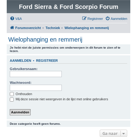
Ford Sierra & Ford Scorpio Forum
V&A
Registreer
Aanmelden
Forumoverzicht
Techniek
Wielophanging en remmerij
Wielophanging en remmerij
Je hebt niet de juiste permissies om onderwerpen in dit forum te zien of te
lezen.
AANMELDEN
•
REGISTREER
Gebruikersnaam:
Wachtwoord:
Onthouden
Mij deze sessie niet weergeven in de lijst met online gebruikers
Deze categorie heeft geen forums.
Ga naar