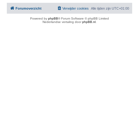
Forumoverzicht
Verwijder cookies
Alle tijden zijn
UTC+01:00
Powered by
phpBB
® Forum Software © phpBB Limited
Nederlandse vertaling door
phpBB.nl
.