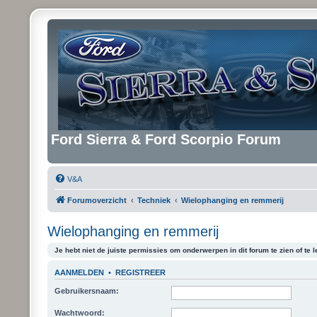
Ford Sierra & Ford Scorpio Forum
V&A
Forumoverzicht
Techniek
Wielophanging en remmerij
Wielophanging en remmerij
Je hebt niet de juiste permissies om onderwerpen in dit forum te zien of te l
AANMELDEN
•
REGISTREER
Gebruikersnaam:
Wachtwoord: