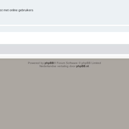
jst met online gebruikers
Powered by
phpBB
® Forum Software © phpBB Limited
Nederlandse vertaling door
phpBB.nl
.