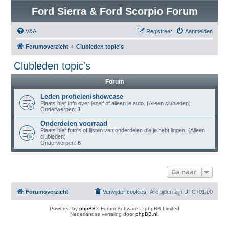
Ford Sierra & Ford Scorpio Forum
V&A
Registreer
Aanmelden
Forumoverzicht
Clubleden topic's
Clubleden topic's
Forum
Leden profielen/showcase
Plaats hier info over jezelf of alleen je auto. (Alleen clubleden)
Onderwerpen:
1
Onderdelen voorraad
Plaats hier foto's of lijsten van onderdelen die je hebt liggen. (Alleen
clubleden)
Onderwerpen:
6
Ga naar
Forumoverzicht
Verwijder cookies
Alle tijden zijn
UTC+01:00
Powered by
phpBB
® Forum Software © phpBB Limited
Nederlandse vertaling door
phpBB.nl
.