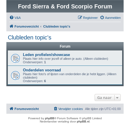
Ford Sierra & Ford Scorpio Forum
V&A
Registreer
Aanmelden
Forumoverzicht
Clubleden topic's
Clubleden topic's
Forum
Leden profielen/showcase
Plaats hier info over jezelf of alleen je auto. (Alleen clubleden)
Onderwerpen:
1
Onderdelen voorraad
Plaats hier foto's of lijsten van onderdelen die je hebt liggen. (Alleen
clubleden)
Onderwerpen:
6
Ga naar
Forumoverzicht
Verwijder cookies
Alle tijden zijn
UTC+01:00
Powered by
phpBB
® Forum Software © phpBB Limited
Nederlandse vertaling door
phpBB.nl
.