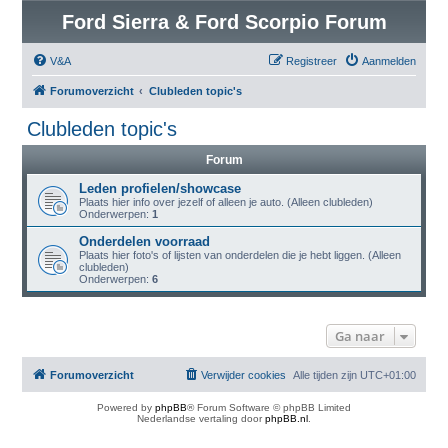
Ford Sierra & Ford Scorpio Forum
V&A
Registreer
Aanmelden
Forumoverzicht
Clubleden topic's
Clubleden topic's
Forum
Leden profielen/showcase
Plaats hier info over jezelf of alleen je auto. (Alleen clubleden)
Onderwerpen:
1
Onderdelen voorraad
Plaats hier foto's of lijsten van onderdelen die je hebt liggen. (Alleen
clubleden)
Onderwerpen:
6
Ga naar
Forumoverzicht
Verwijder cookies
Alle tijden zijn
UTC+01:00
Powered by
phpBB
® Forum Software © phpBB Limited
Nederlandse vertaling door
phpBB.nl
.