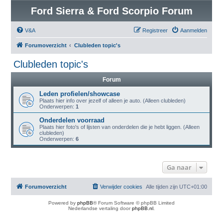
Ford Sierra & Ford Scorpio Forum
V&A
Registreer
Aanmelden
Forumoverzicht
Clubleden topic's
Clubleden topic's
Forum
Leden profielen/showcase
Plaats hier info over jezelf of alleen je auto. (Alleen clubleden)
Onderwerpen:
1
Onderdelen voorraad
Plaats hier foto's of lijsten van onderdelen die je hebt liggen. (Alleen
clubleden)
Onderwerpen:
6
Ga naar
Forumoverzicht
Verwijder cookies
Alle tijden zijn
UTC+01:00
Powered by
phpBB
® Forum Software © phpBB Limited
Nederlandse vertaling door
phpBB.nl
.