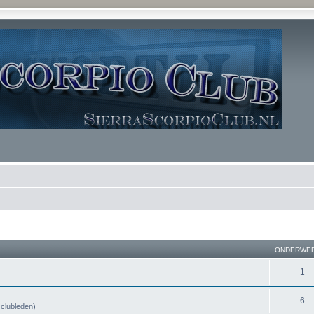
ONDERWE
1
6
n clubleden)