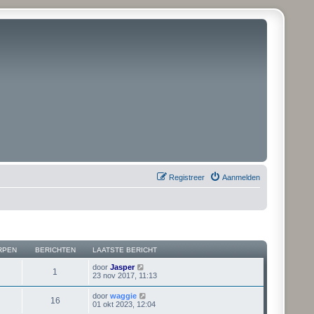
Registreer
Aanmelden
RPEN
BERICHTEN
LAATSTE BERICHT
B
door
Jasper
1
e
23 nov 2017, 11:13
k
i
B
door
waggie
16
j
e
01 okt 2023, 12:04
k
k