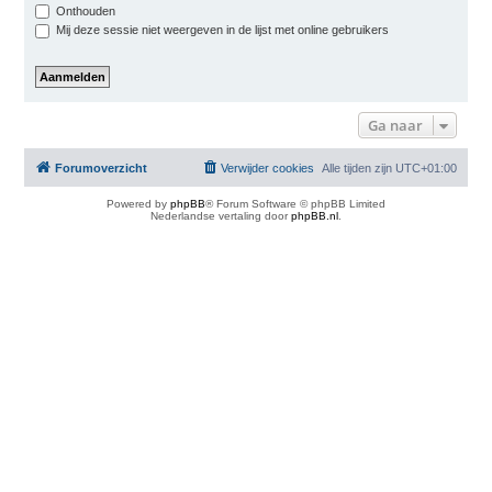
Onthouden
Mij deze sessie niet weergeven in de lijst met online gebruikers
Ga naar
Forumoverzicht
Verwijder cookies
Alle tijden zijn
UTC+01:00
Powered by
phpBB
® Forum Software © phpBB Limited
Nederlandse vertaling door
phpBB.nl
.