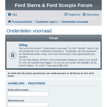
Ford Sierra & Ford Scorpio Forum
V&A
Registreer
Aanmelden
Forumoverzicht
Clubleden topic's
Onderdelen voorraad
Onderdelen voorraad
Forum
Uitleg
Het verschil tussen "onderdelen voorraad" en het "handel" deel is dat
dit uitsluitend voor clubleden bedoeld is. Clubleden zijn betrouwbare
en betalende leden waar met veel vertrouwen mee gehandeld kan
worden.
Je kan hier lijsten of foto's met onderdelen plaatsen die je voor jezelf
of voor de handel hebt liggen. Zo kun je een ander lid (tijdelijk) uit de
brand helpen. "ik zoek" mag natuurlijk ook!
Je hebt niet de juiste permissies om onderwerpen in dit forum te zien of te
lezen.
AANMELDEN
•
REGISTREER
Gebruikersnaam:
Wachtwoord: