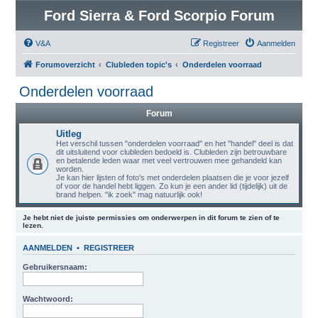
Ford Sierra & Ford Scorpio Forum
V&A
Registreer
Aanmelden
Forumoverzicht
Clubleden topic's
Onderdelen voorraad
Onderdelen voorraad
Forum
Uitleg
Het verschil tussen "onderdelen voorraad" en het "handel" deel is dat
dit uitsluitend voor clubleden bedoeld is. Clubleden zijn betrouwbare
en betalende leden waar met veel vertrouwen mee gehandeld kan
worden.
Je kan hier lijsten of foto's met onderdelen plaatsen die je voor jezelf
of voor de handel hebt liggen. Zo kun je een ander lid (tijdelijk) uit de
brand helpen. "ik zoek" mag natuurlijk ook!
Je hebt niet de juiste permissies om onderwerpen in dit forum te zien of te
lezen.
AANMELDEN
•
REGISTREER
Gebruikersnaam:
Wachtwoord: