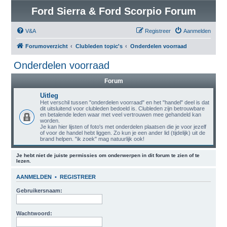
Ford Sierra & Ford Scorpio Forum
V&A
Registreer
Aanmelden
Forumoverzicht
Clubleden topic's
Onderdelen voorraad
Onderdelen voorraad
Forum
Uitleg
Het verschil tussen "onderdelen voorraad" en het "handel" deel is dat
dit uitsluitend voor clubleden bedoeld is. Clubleden zijn betrouwbare
en betalende leden waar met veel vertrouwen mee gehandeld kan
worden.
Je kan hier lijsten of foto's met onderdelen plaatsen die je voor jezelf
of voor de handel hebt liggen. Zo kun je een ander lid (tijdelijk) uit de
brand helpen. "ik zoek" mag natuurlijk ook!
Je hebt niet de juiste permissies om onderwerpen in dit forum te zien of te
lezen.
AANMELDEN
•
REGISTREER
Gebruikersnaam:
Wachtwoord: