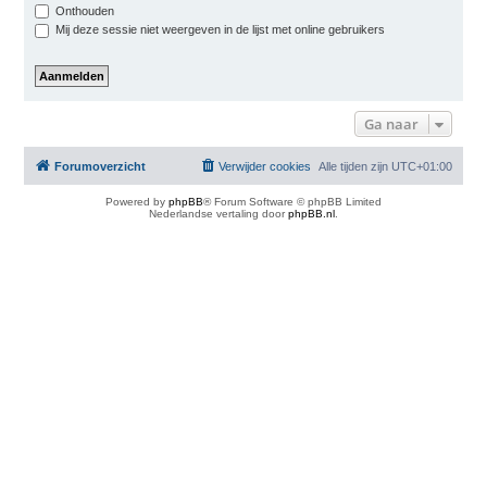
Onthouden
Mij deze sessie niet weergeven in de lijst met online gebruikers
Ga naar
Forumoverzicht
Verwijder cookies
Alle tijden zijn
UTC+01:00
Powered by
phpBB
® Forum Software © phpBB Limited
Nederlandse vertaling door
phpBB.nl
.