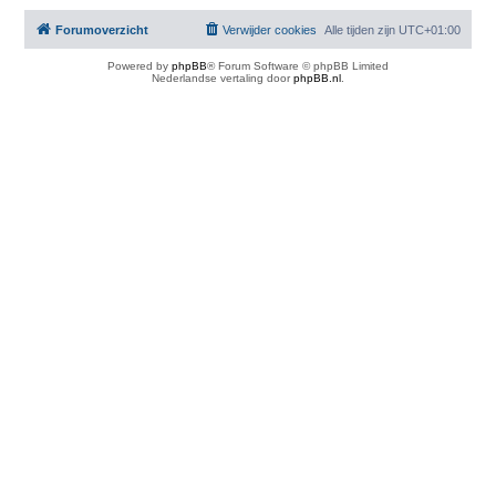
Forumoverzicht
Verwijder cookies
Alle tijden zijn
UTC+01:00
Powered by
phpBB
® Forum Software © phpBB Limited
Nederlandse vertaling door
phpBB.nl
.