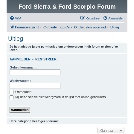
Ford Sierra & Ford Scorpio Forum
V&A
Registreer
Aanmelden
Forumoverzicht
Clubleden topic's
Onderdelen voorraad
Uitleg
Uitleg
Je hebt niet de juiste permissies om onderwerpen in dit forum te zien of te
lezen.
AANMELDEN
•
REGISTREER
Gebruikersnaam:
Wachtwoord:
Onthouden
Mij deze sessie niet weergeven in de lijst met online gebruikers
Deze categorie heeft geen forums.
Ga naar