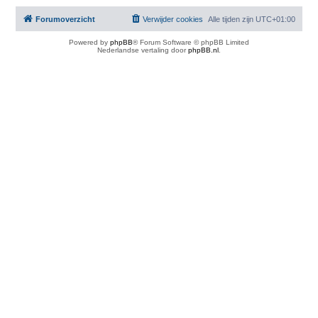
Forumoverzicht
Verwijder cookies
Alle tijden zijn
UTC+01:00
Powered by
phpBB
® Forum Software © phpBB Limited
Nederlandse vertaling door
phpBB.nl
.