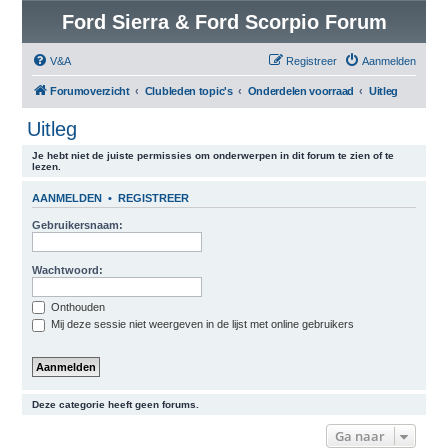
Ford Sierra & Ford Scorpio Forum
V&A
Registreer
Aanmelden
Forumoverzicht
Clubleden topic's
Onderdelen voorraad
Uitleg
Uitleg
Je hebt niet de juiste permissies om onderwerpen in dit forum te zien of te
lezen.
AANMELDEN
•
REGISTREER
Gebruikersnaam:
Wachtwoord:
Onthouden
Mij deze sessie niet weergeven in de lijst met online gebruikers
Deze categorie heeft geen forums.
Ga naar