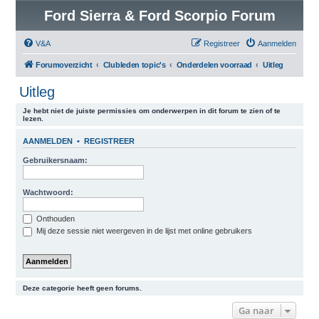
Ford Sierra & Ford Scorpio Forum
V&A
Registreer
Aanmelden
Forumoverzicht
Clubleden topic's
Onderdelen voorraad
Uitleg
Uitleg
Je hebt niet de juiste permissies om onderwerpen in dit forum te zien of te
lezen.
AANMELDEN
•
REGISTREER
Gebruikersnaam:
Wachtwoord:
Onthouden
Mij deze sessie niet weergeven in de lijst met online gebruikers
Deze categorie heeft geen forums.
Ga naar