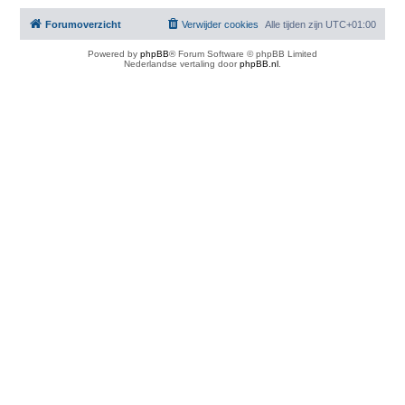
Forumoverzicht
Verwijder cookies
Alle tijden zijn
UTC+01:00
Powered by
phpBB
® Forum Software © phpBB Limited
Nederlandse vertaling door
phpBB.nl
.