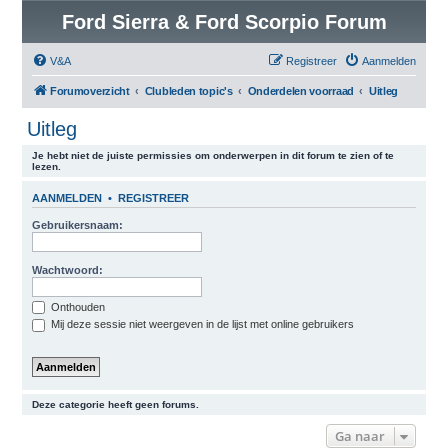
Ford Sierra & Ford Scorpio Forum
V&A
Registreer
Aanmelden
Forumoverzicht
Clubleden topic's
Onderdelen voorraad
Uitleg
Uitleg
Je hebt niet de juiste permissies om onderwerpen in dit forum te zien of te
lezen.
AANMELDEN
•
REGISTREER
Gebruikersnaam:
Wachtwoord:
Onthouden
Mij deze sessie niet weergeven in de lijst met online gebruikers
Deze categorie heeft geen forums.
Ga naar