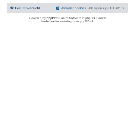
Forumoverzicht
Verwijder cookies
Alle tijden zijn
UTC+01:00
Powered by
phpBB
® Forum Software © phpBB Limited
Nederlandse vertaling door
phpBB.nl
.