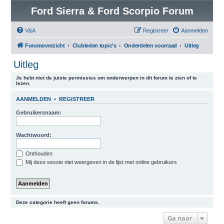
Ford Sierra & Ford Scorpio Forum
V&A
Registreer
Aanmelden
Forumoverzicht
Clubleden topic's
Onderdelen voorraad
Uitleg
Uitleg
Je hebt niet de juiste permissies om onderwerpen in dit forum te zien of te
lezen.
AANMELDEN
•
REGISTREER
Gebruikersnaam:
Wachtwoord:
Onthouden
Mij deze sessie niet weergeven in de lijst met online gebruikers
Deze categorie heeft geen forums.
Ga naar