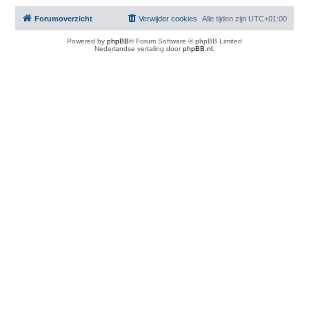
Forumoverzicht
Verwijder cookies
Alle tijden zijn
UTC+01:00
Powered by
phpBB
® Forum Software © phpBB Limited
Nederlandse vertaling door
phpBB.nl
.