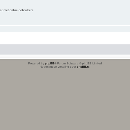
jst met online gebruikers
Powered by
phpBB
® Forum Software © phpBB Limited
Nederlandse vertaling door
phpBB.nl
.