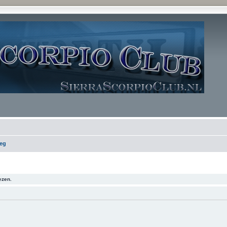
leg
ezen.