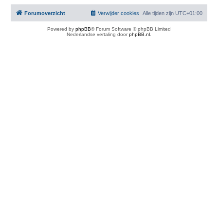
Forumoverzicht
Verwijder cookies
Alle tijden zijn
UTC+01:00
Powered by
phpBB
® Forum Software © phpBB Limited
Nederlandse vertaling door
phpBB.nl
.