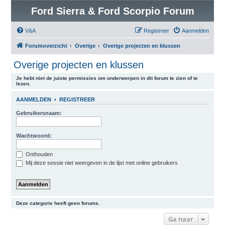
Ford Sierra & Ford Scorpio Forum
V&A
Registreer
Aanmelden
Forumoverzicht
Overige
Overige projecten en klussen
Overige projecten en klussen
Je hebt niet de juiste permissies om onderwerpen in dit forum te zien of te
lezen.
AANMELDEN
•
REGISTREER
Gebruikersnaam:
Wachtwoord:
Onthouden
Mij deze sessie niet weergeven in de lijst met online gebruikers
Deze categorie heeft geen forums.
Ga naar