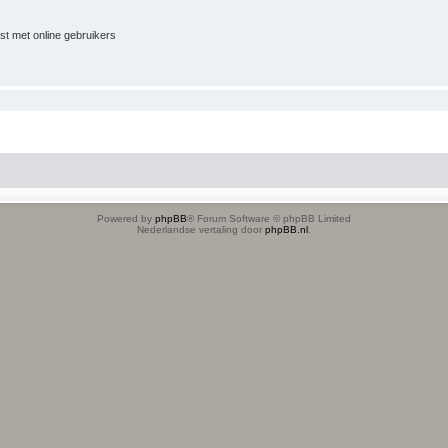
jst met online gebruikers
Powered by
phpBB
® Forum Software © phpBB Limited
Nederlandse vertaling door
phpBB.nl
.