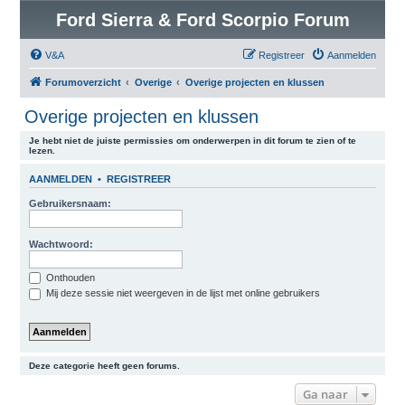
Ford Sierra & Ford Scorpio Forum
V&A
Registreer
Aanmelden
Forumoverzicht
Overige
Overige projecten en klussen
Overige projecten en klussen
Je hebt niet de juiste permissies om onderwerpen in dit forum te zien of te
lezen.
AANMELDEN
•
REGISTREER
Gebruikersnaam:
Wachtwoord:
Onthouden
Mij deze sessie niet weergeven in de lijst met online gebruikers
Deze categorie heeft geen forums.
Ga naar