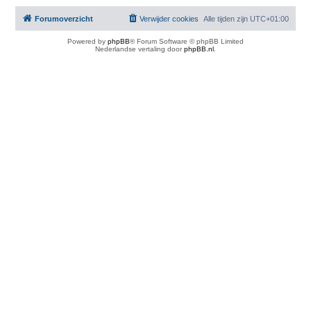
Forumoverzicht
Verwijder cookies
Alle tijden zijn
UTC+01:00
Powered by
phpBB
® Forum Software © phpBB Limited
Nederlandse vertaling door
phpBB.nl
.