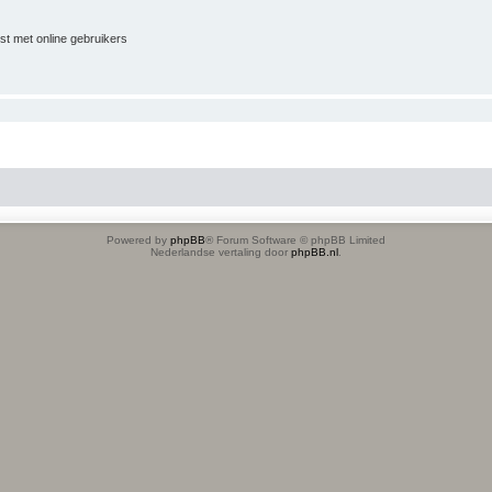
jst met online gebruikers
Powered by
phpBB
® Forum Software © phpBB Limited
Nederlandse vertaling door
phpBB.nl
.