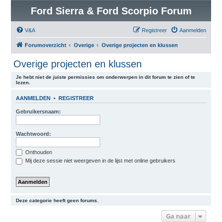
Ford Sierra & Ford Scorpio Forum
V&A
Registreer
Aanmelden
Forumoverzicht
Overige
Overige projecten en klussen
Overige projecten en klussen
Je hebt niet de juiste permissies om onderwerpen in dit forum te zien of te
lezen.
AANMELDEN
•
REGISTREER
Gebruikersnaam:
Wachtwoord:
Onthouden
Mij deze sessie niet weergeven in de lijst met online gebruikers
Deze categorie heeft geen forums.
Ga naar