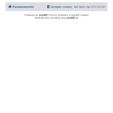
Forumoverzicht
Verwijder cookies
Alle tijden zijn
UTC+01:00
Powered by
phpBB
® Forum Software © phpBB Limited
Nederlandse vertaling door
phpBB.nl
.