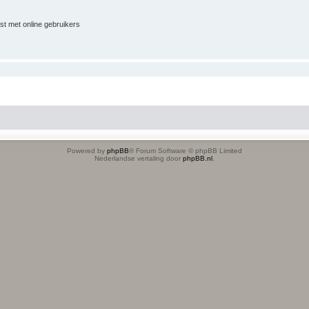
jst met online gebruikers
Powered by
phpBB
® Forum Software © phpBB Limited
Nederlandse vertaling door
phpBB.nl
.