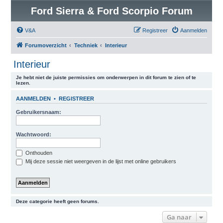
Ford Sierra & Ford Scorpio Forum
V&A
Registreer
Aanmelden
Forumoverzicht
Techniek
Interieur
Interieur
Je hebt niet de juiste permissies om onderwerpen in dit forum te zien of te
lezen.
AANMELDEN
•
REGISTREER
Gebruikersnaam:
Wachtwoord:
Onthouden
Mij deze sessie niet weergeven in de lijst met online gebruikers
Deze categorie heeft geen forums.
Ga naar