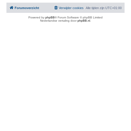
Forumoverzicht
Verwijder cookies
Alle tijden zijn
UTC+01:00
Powered by
phpBB
® Forum Software © phpBB Limited
Nederlandse vertaling door
phpBB.nl
.