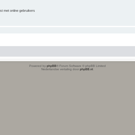
jst met online gebruikers
Powered by
phpBB
® Forum Software © phpBB Limited
Nederlandse vertaling door
phpBB.nl
.