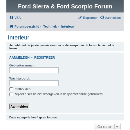
Ford Sierra & Ford Scorpio Forum
V&A
Registreer
Aanmelden
Forumoverzicht
Techniek
Interieur
Interieur
Je hebt niet de juiste permissies om onderwerpen in dit forum te zien of te
lezen.
AANMELDEN
•
REGISTREER
Gebruikersnaam:
Wachtwoord:
Onthouden
Mij deze sessie niet weergeven in de lijst met online gebruikers
Deze categorie heeft geen forums.
Ga naar