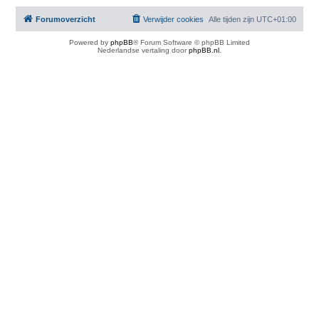
Forumoverzicht
Verwijder cookies
Alle tijden zijn
UTC+01:00
Powered by
phpBB
® Forum Software © phpBB Limited
Nederlandse vertaling door
phpBB.nl
.