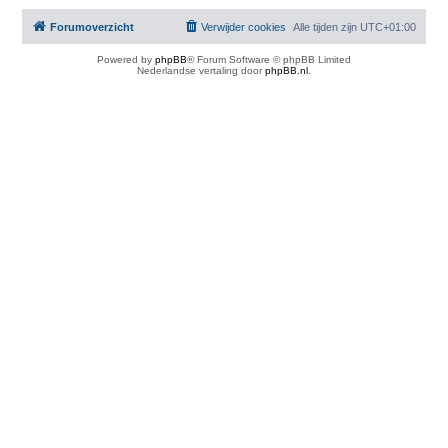
Forumoverzicht
Verwijder cookies
Alle tijden zijn
UTC+01:00
Powered by
phpBB
® Forum Software © phpBB Limited
Nederlandse vertaling door
phpBB.nl
.