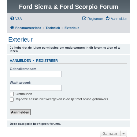
Ford Sierra & Ford Scorpio Forum
V&A
Registreer
Aanmelden
Forumoverzicht
Techniek
Exterieur
Exterieur
Je hebt niet de juiste permissies om onderwerpen in dit forum te zien of te
lezen.
AANMELDEN
•
REGISTREER
Gebruikersnaam:
Wachtwoord:
Onthouden
Mij deze sessie niet weergeven in de lijst met online gebruikers
Deze categorie heeft geen forums.
Ga naar