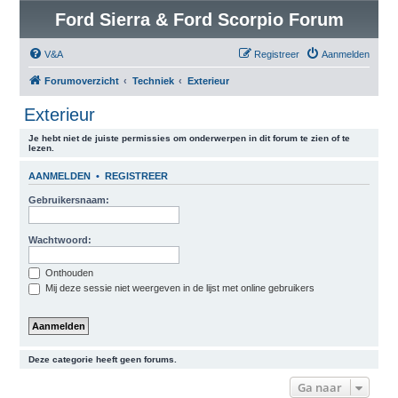
Ford Sierra & Ford Scorpio Forum
V&A
Registreer
Aanmelden
Forumoverzicht
Techniek
Exterieur
Exterieur
Je hebt niet de juiste permissies om onderwerpen in dit forum te zien of te
lezen.
AANMELDEN
•
REGISTREER
Gebruikersnaam:
Wachtwoord:
Onthouden
Mij deze sessie niet weergeven in de lijst met online gebruikers
Deze categorie heeft geen forums.
Ga naar