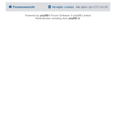
Forumoverzicht
Verwijder cookies
Alle tijden zijn
UTC+01:00
Powered by
phpBB
® Forum Software © phpBB Limited
Nederlandse vertaling door
phpBB.nl
.