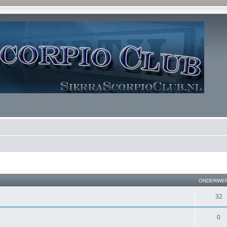
ONDERWE
32
0