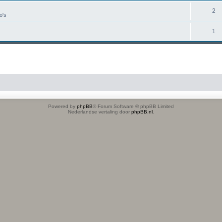
2
o's
1
Powered by
phpBB
® Forum Software © phpBB Limited
Nederlandse vertaling door
phpBB.nl
.