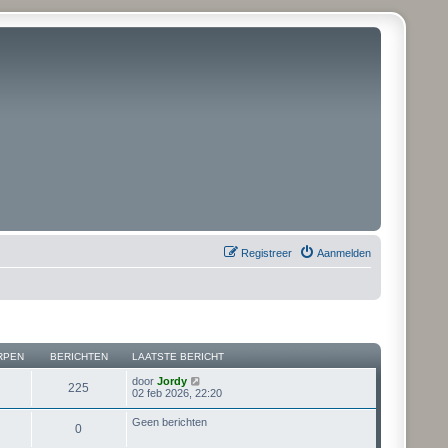
Registreer
Aanmelden
RPEN
BERICHTEN
LAATSTE BERICHT
B
door
Jordy
225
e
02 feb 2026, 22:20
k
i
Geen berichten
0
j
k