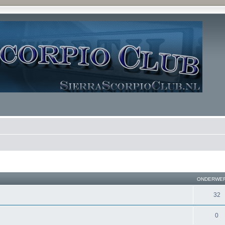
ONDERWE
32
0