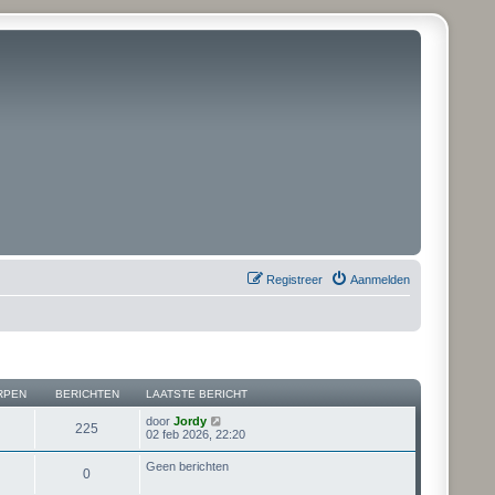
Registreer
Aanmelden
RPEN
BERICHTEN
LAATSTE BERICHT
B
door
Jordy
225
e
02 feb 2026, 22:20
k
i
Geen berichten
0
j
k