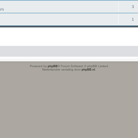
3
o's
1
Powered by
phpBB
® Forum Software © phpBB Limited
Nederlandse vertaling door
phpBB.nl
.